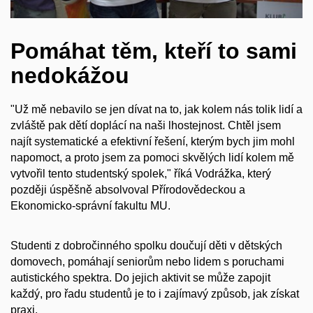
Pomáhat těm, kteří to sami
nedokážou
"Už mě nebavilo se jen dívat na to, jak kolem nás tolik lidí a
zvláště pak dětí doplácí na naši lhostejnost. Chtěl jsem
najít systematické a efektivní řešení, kterým bych jim mohl
napomoct, a proto jsem za pomoci skvělých lidí kolem mě
vytvořil tento studentský spolek," říká Vodrážka, který
později úspěšně absolvoval Přírodovědeckou a
Ekonomicko-správní fakultu MU.
Studenti z dobročinného spolku doučují děti v dětských
domovech, pomáhají seniorům nebo lidem s poruchami
autistického spektra. Do jejich aktivit se může zapojit
každý, pro řadu studentů je to i zajímavý způsob, jak získat
praxi.