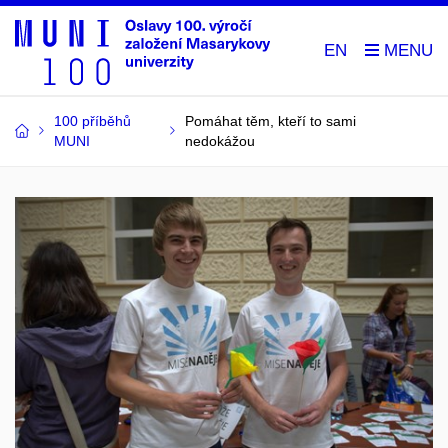
EN
100 příběhů
Pomáhat těm, kteří to sami
MUNI
nedokážou