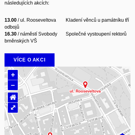
následujících akcích:
13.00
/ ul. Rooseveltova Kladení věnců u památníku tří
odbojů
16.30
/ náměstí Svobody Společné vystoupení rektorů
brněnských VŠ
VÍCE O AKCI
+
–
⌂
⤢
Načítám mapu…