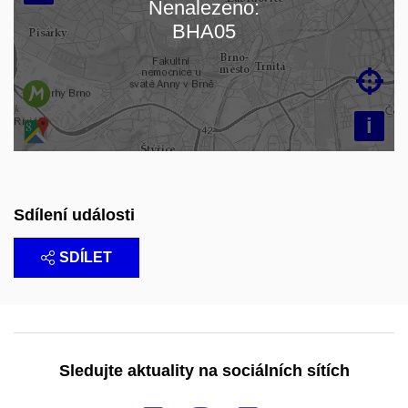
Nenalezeno:
Načítám mapu…
BHA05

i
Sdílení události
SDÍLET
Sledujte aktuality na sociálních sítích